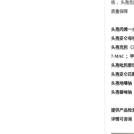
7-MAC ；甲
头孢吡肟胺衍生
头孢妥仑匹酯
头孢地嗪钠 C
头孢替唑钠 CA
提供产品检
详情可咨询 王