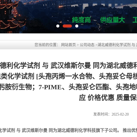
头孢地嗪钠、头孢替唑钠 ] 优惠促销 现货供应 价格优惠 质量保
德利化学试剂 与 武汉维斯尔曼 同为湖北威德
孢类化学试剂 [头孢丙烯一水合物、头孢妥仑母核
肟胺衍生物；7-PIME、头孢妥仑匹酯、头孢地
应 价格优惠 质量
发表时间：2025-02-20
化学试剂 与 武汉维斯尔曼 同为湖北威德利化学科技旗下子公司。
推出优
肟（三水物）、7-MAC、头孢吡肟胺衍生物；7-PIME、头孢妥仑匹酯、
物 CAS:121123-17-9
CAS:155723-02-7
物） CAS:125110-14-7