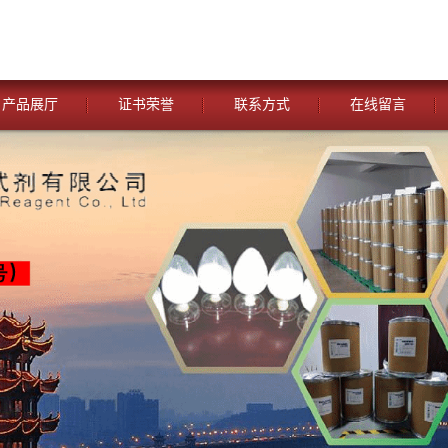
产品展厅
证书荣誉
联系方式
在线留言
您当前的位置：
网站首页
>
公司动态
>
湖北威德利化学试剂 与
头孢类化学试剂 [头孢丙烯一水合物、头孢妥仑母核 、头孢克肟（