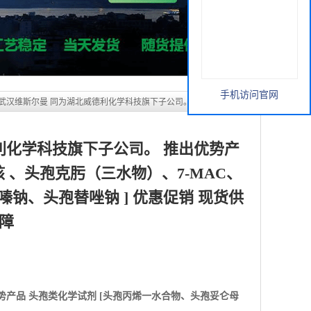
障
利化学科技旗下子公司。 推出优势产
 、头孢克肟（三水物）、7-MAC、
嗪钠、头孢替唑钠 ] 优惠促销 现货供
保障
手机访问官网
势产品
头孢类化学试剂 [头孢丙烯一水合物、头孢妥仑母
头孢地嗪钠、头孢替唑钠 ] 优惠促销 现货供应 价格优惠