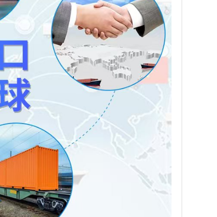
。 推出优势产品 头孢类化学试剂 [头孢噻肟酸、盐酸头
、头孢噻肟钠 ] 优惠促销 现货供应 价格优惠 质量保
。 推出优势产品 头孢类化学试剂 [头孢西丁钠、头孢呋
、头孢曲松钠、7-AVCA ] 优惠促销 现货供应 价格优