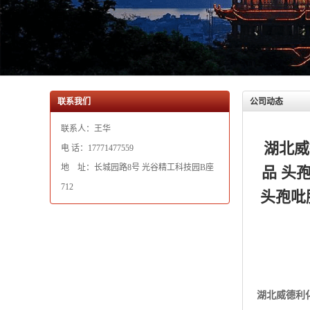
联系人：王华
湖北威
电 话：17771477559
地 址：长城园路8号 光谷精工科技园B座
品 头
712
头孢吡
湖北威德利
核 、头孢克
质量保障
头孢丙烯一水合
头孢妥仑母核 
头孢克肟（三水