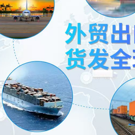
湖北威德利化学试剂 与 武汉维斯尔曼 同为湖北威德利化学科技旗下子公司
头孢地尼、头孢羟氨苄一水物、头孢哌酮、盐酸头孢噻呋 、头孢氨苄一水物
湖北威德利化学试剂 与 武汉维斯尔曼 同为湖北威德利化学科技旗下子公司
ANCA、盐酸头孢吡肟、头孢孟多酯钠、头孢哌酮钠、头孢磺啶钠、 7-APRA 