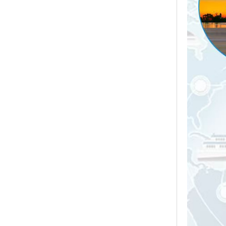
上一篇：
孢卡品酯、
下一篇：
障
辛酸、7-