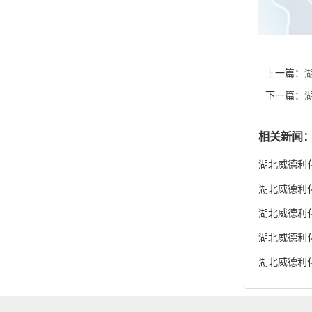
相关新闻
惠 质量保
湖北威德利化
湖北威德利化学
货供应
湖北威德利化学
湖北威德利化
湖北威德利化
度98% 新
产品类别
关于我们
高纯化学试剂
公司介绍
中间体类试剂
公司动态
宠物试剂
食品类试剂