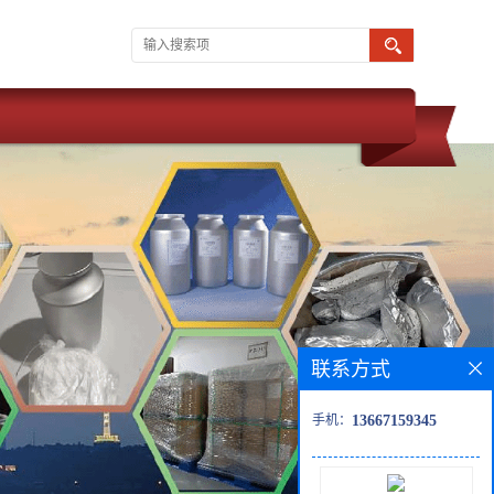
联系方式
手机：
13667159345
 武汉维斯尔曼 同为湖北威德利化学科技旗下子公司。 推出优势产品
三水物）、7-MAC、头孢吡肟胺衍生物；7-PIME、头孢妥仑匹酯、