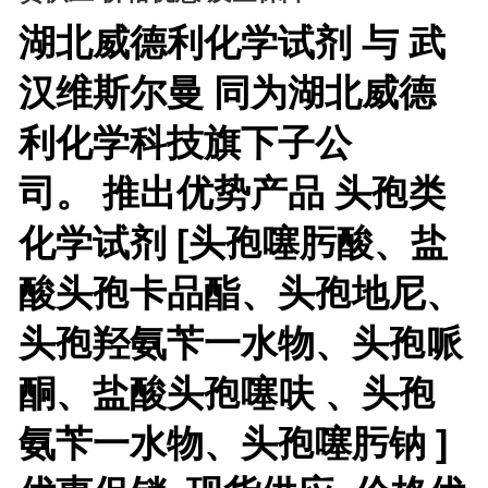
湖北威德利化学试剂 与 武
汉维斯尔曼 同为湖北威德
利化学科技旗下子公
司。
推出优势产品
头孢类
化学试剂 [头孢噻肟酸、盐
酸头孢卡品酯、头孢地尼、
头孢羟氨苄一水物、头孢哌
酮、盐酸头孢噻呋 、头孢
氨苄一水物、头孢噻肟钠 ]