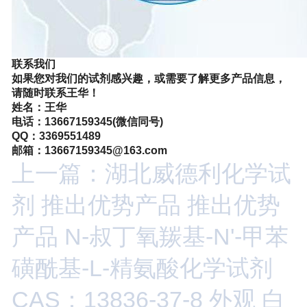
联系我们
如果您对
我们的
试剂感兴趣，或需要了解更多产品信息，
请随时联系
王华
！
姓名：王华
电话：
13667159345(微信同号)
QQ
：
3369551489
邮箱：
13667159345@163
.com
上一篇：湖北威德利化学试
剂 推出优势产品 推出优势
产品 N-叔丁氧羰基-N'-甲苯
磺酰基-L-精氨酸化学试剂
CAS：13836-37-8 外观 白