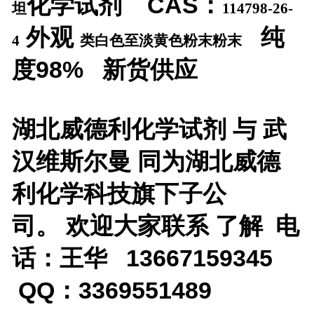
化学试剂 CAS：
坦
114798-26-
外观
纯
4
类白色至淡黄色粉末粉末
度98%
新货供应
湖北威德利化学试剂 与 武
汉维斯尔曼 同为湖北威德
利化学科技旗下子公
司。 欢迎大家联系 了解 电
话：王华 13667159345
QQ：3369551489