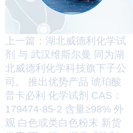
上一篇：湖北威德利化学试
剂 与 武汉维斯尔曼 同为湖
北威德利化学科技旗下子公
司。 推出优势产品 琥珀酸
普卡必利 化学试剂 CAS：
179474-85-2 含量≥98% 外
观 白色或类白色粉末 新货