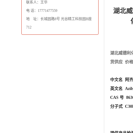
联系人：王华
湖北威
电 话：17771477559
地 址：长城园路8号 光谷精工科技园B座
712
湖北威德利
货供应 价
中文名 阿
英文名 Azilsa
CAS 号 8630
分子式 C30H