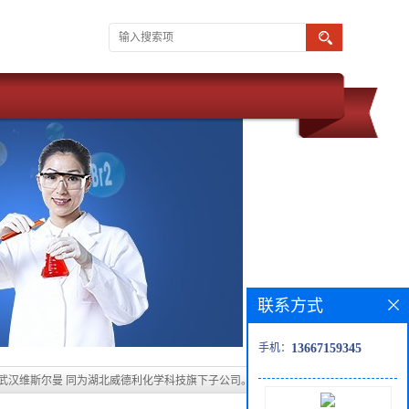
联系方式
手机：
13667159345
 武汉维斯尔曼 同为湖北威德利化学科技旗下子公司。 现推出优势化学
惠 质量保障