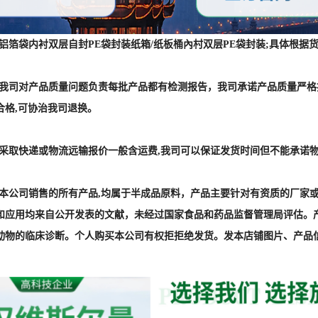
 :铝箔袋内衬双层自封PE袋封装纸箱/纸板桶內村双层PE袋封装;具体
] :我司对产品质量问题负责每批产品都有检测报告，我司承诺产品质量严
合格,可协治我司退换。
] :采取快递或物流远输报价一般含运费,我司可以保证发货时间但不能承诺
] :本公司销售的所有产品,均属于半成品原料，产品主要针对有资质的厂
和应用均来自公开发表的文献，未经过国家食品和药品监督管理局评估。
动物的临床诊断。个人购买本公司有权拒拒绝发货。发本店铺图片、产品