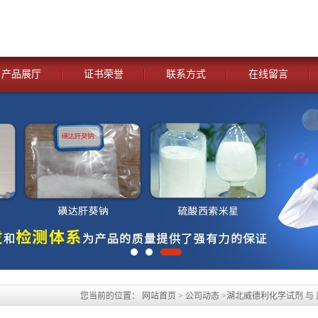
产品展厅
证书荣誉
联系方式
在线留言
您当前的位置：
网站首页
>
公司动态
>
湖北威德利化学试剂 与
试剂[阿齐沙坦酯钾-863031-24-7】 优惠促销 现货供应 价格优