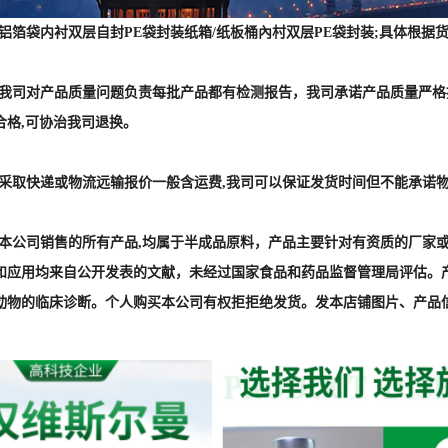
 :铝箔袋内衬双层自封PE袋封装纸箱/纸板桶內村双层PE袋封装;具体
] :我司对产品质量问题负责每批产品都有检测报告，我司承诺产品质量严
合格,可协治我司退换。
] :采取快递或物流远输报价一般含运费,我司可以保证发货时间但不能承诺
] :本公司销售的所有产品,均属于半成品原料，产品主要针对有资质的厂
和应用均来自公开发表的文献，未经过国家食品和药品监督管理局评估。
动物的临床诊断。个人购买本公司有权拒拒绝发货。发本店铺图片、产品