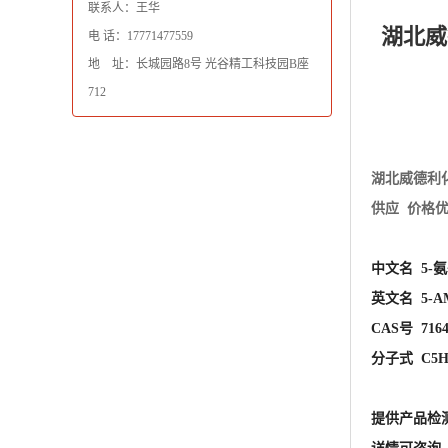
联系人：王华
湖北威
电 话：17771477559
地 址：长城园路8号 光谷精工科技园B座
712
湖北威德利
供应 价格
中文名 5-
英文名 5-AM
CAS号 7164-
分子式 C5H5
提供产品检