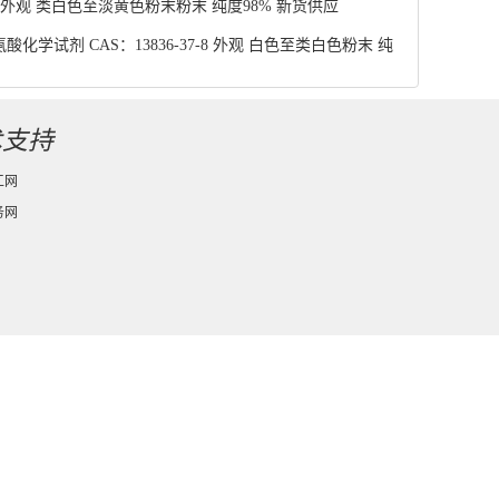
4 外观 类白色至淡黄色粉末粉末 纯度98% 新货供应
学试剂 CAS：13836-37-8 外观 白色至类白色粉末 纯
术支持
工网
务网