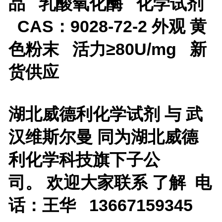
品
乳酸氧化酶
化学试剂
CAS：
9028-72-2
外观
黄
色粉末
活力
≥80U/mg
新
货供应
湖北威德利化学试剂 与 武
汉维斯尔曼 同为湖北威德
利化学科技旗下子公
司。 欢迎大家联系 了解 电
话：王华 13667159345