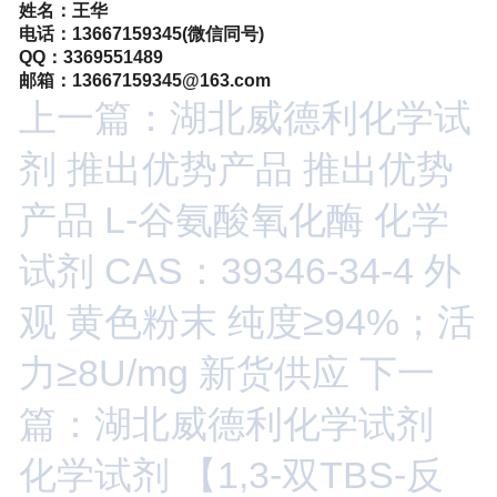
姓名：王华
电话：
13667159345(微信同号)
QQ
：
3369551489
邮箱：
13667159345@163
.com
上一篇：湖北威德利化学试
剂 推出优势产品 推出优势
产品 L-谷氨酸氧化酶 化学
试剂 CAS：39346-34-4 外
观 黄色粉末 纯度≥94%；活
力≥8U/mg 新货供应
下一
篇：湖北威德利化学试剂
化学试剂 【1,3-双TBS-反