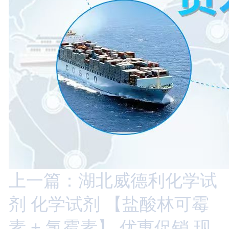
上一篇：湖北威德利化学试
剂 化学试剂 【盐酸林可霉
素 + 氯霉素】 优惠促销 现