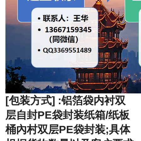
[包装方式] :铝箔袋内衬双
层自封PE袋封装纸箱/纸板
桶內村双层PE袋封装;具体