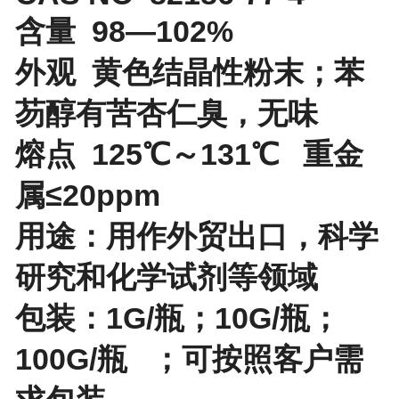
含量 98—102%
外观 黄色结晶性粉末；苯
芴醇有苦杏仁臭，无味
熔点 125℃～131℃ 重金
属≤20ppm
用途：用作外贸出口，
科学
研究和
化学试剂等领域
包装：1G/瓶；10G/瓶；
100G/瓶 ；可按照客户需