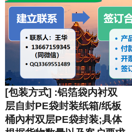
[包装方式] :铝箔袋内衬双
层自封PE袋封装纸箱/纸板
桶內村双层PE袋封装;具体