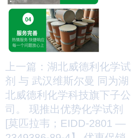
上一篇：湖北威德利化学试
剂 与 武汉维斯尔曼 同为湖
北威德利化学科技旗下子公
司。 现推出优势化学试剂
[莫匹拉韦；EIDD-2801 —
2349386-89-4】 优惠促销