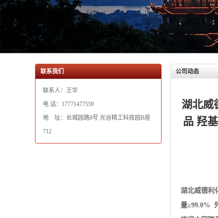
联系人：王华
湖北威
电 话：17771477559
地 址：长城园路8号 光谷精工科技园B座
品 羟基
712
湖北威德利
量≥99.0
欢迎大家联系 