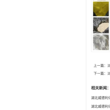
上一篇：
含 量≥95
下一篇：
沙库巴曲缬沙
相关新闻
湖北威德利化
湖北威德利化学
货供应
湖北威德利化学
湖北威德利化
湖北威德利化
度98% 新
产品类别
关于我们