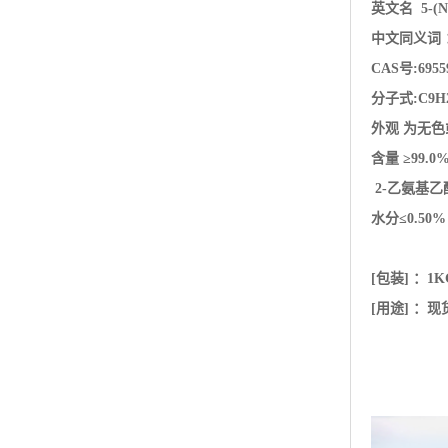
2-乙氨基乙
水分≤0.50
[包装] ：
1K
[用途] 