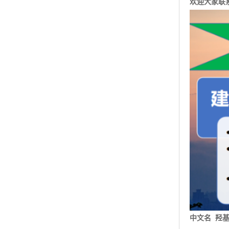
中文名 羟
英文名 5-(N-E
中文同义词 ：
CAS号:6955
分子式:C9H2
外观 为无
含量 ≥99.0