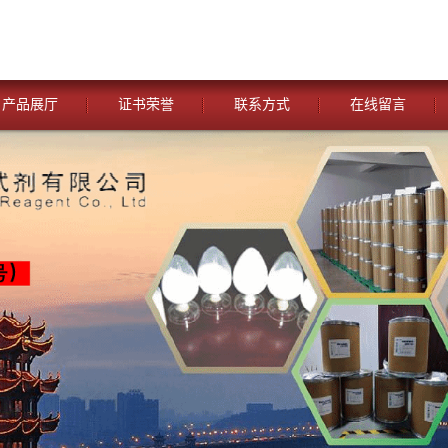
产品展厅
证书荣誉
联系方式
在线留言
您当前的位置：
网站首页
>
公司动态
>
湖北威德利化学试剂 与
羟基氯喹侧链 化学试剂 CAS：9559-11-1 含 量≥99.0% 外