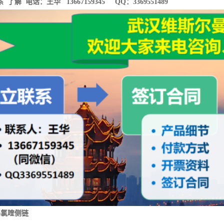
基氯喹侧链
thyl-N-2-hydroxyethylamino)-2-pentylamine
羟基氯喹侧链 ; 5-(N-乙基-N-2-羟乙基胺)-2-戊胺
9-11-1
2N2O 分子量:174.28
色或淡黄色纯净液体
% （GC）