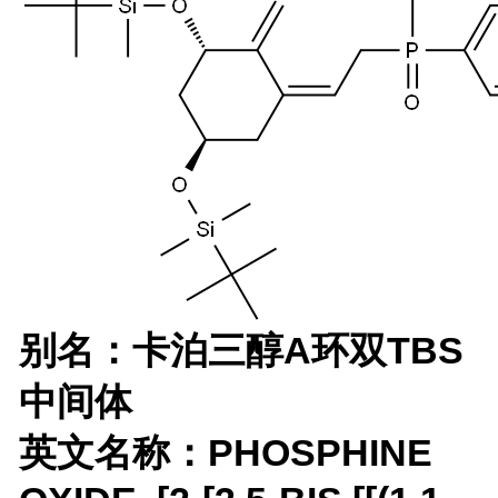
别名：
卡泊三醇A环双TBS
中间体
英文名称：PHOSPHINE