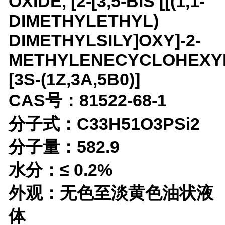
OXIDE, [2-[3,5-BIS [[(1,1-
DIMETHYLETHYL)
DIMETHYLSILY]OXY]-2-
METHYLENECYCLOHEXYLI
[3S-(1Z,3A,5B0)]
CAS号：81522-68-1
分子式：C33H51O3PSi2
分子量：582.9
水分：≤ 0.2%
外观：无色至淡黄色油状液
体