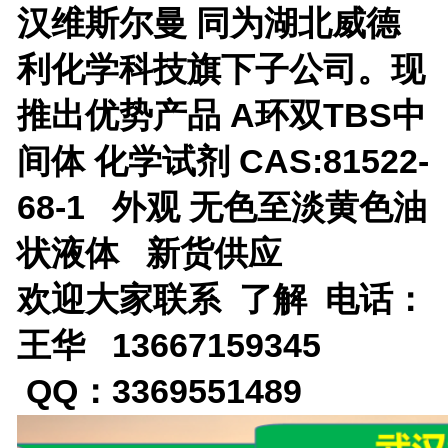
汉维斯尔曼 同为湖北威德
利化学科技旗下子公司。现
推出优势产品
A环双TBS中
间体 化学试剂 CAS:81522-
68-1 外观 无色至淡黄色油
状液体
新货供应
欢迎大家联系 了解 电话：
王华 13667159345
QQ：3369551489