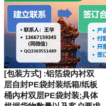
[包装方式] :铝箔袋内衬双
层自封PE袋封装纸箱/纸板
桶內村双层PE袋封装;具体