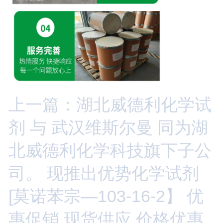
上一篇：湖北威德利化学试
剂 与 武汉维斯尔曼 同为湖
北威德利化学科技旗下子公
司。 现推出优势化学试剂
[莫诺苯宗—103-16-2】 优
惠促销 现货供应 价格优惠