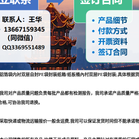
 :铝箔袋内衬双层自封PE袋封装纸箱/纸板桶內村双层PE袋封装;具体
] :我司对产品质量问题负责每批产品都有检测报告，我司承诺产品质量严
合格,可协治我司退换。
] :采取快递或物流远输报价一般含运费,我司可以保证发货时间但不能承诺
] :本公司销售的所有产品,均属于半成品原料，产品主要针对有资质的厂
和应用均来自公开发表的文献，未经过国家食品和药品监督管理局评估。
动物的临床诊断。个人购买本公司有权拒拒绝发货。发本店铺图片、产品