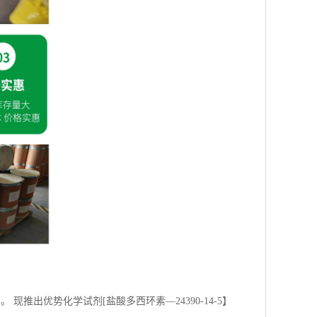
现推出优势化学试剂[盐酸多西环素—24390-14-5】
推出优势化学试剂[甲氧苄啶 —738-70-5 】 优惠促
 通常为棕色至深棕色粉末或颗粒 含量≥99.0% 新货供应
13836-37-8 外观 白色至类白色粉末 含量≥98.0% 新