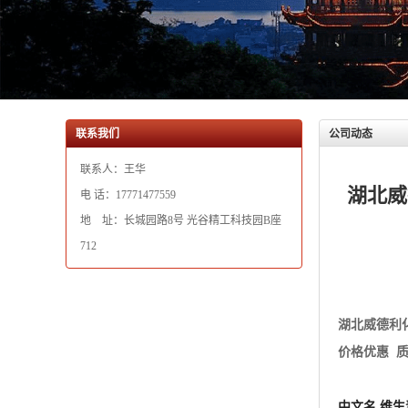
联系人：王华
湖北威
电 话：17771477559
地 址：长城园路8号 光谷精工科技园B座
712
湖北威德利
价格优惠 
中文名 维生
英文名 Vitami
CAS RN 50-
分子式 C6H8
外观 为白色