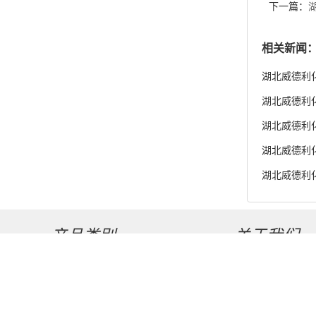
货供应
湖北威德利化学
湖北威德利化
湖北威德利化
度98% 新
产品类别
关于我们
高纯化学试剂
公司介绍
中间体类试剂
公司动态
宠物试剂
食品类试剂