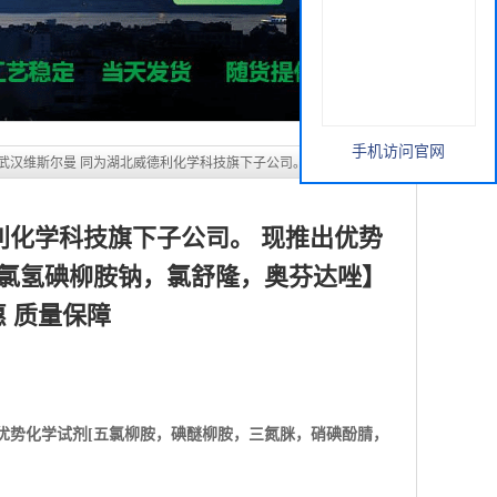
利化学科技旗下子公司。 现推出优势
，氯氢碘柳胺钠，氯舒隆，奥芬达唑】
惠 质量保障
手机访问官网
优势化学试剂[
五氯柳胺，碘醚柳胺，三氮脒，硝碘酚腈，