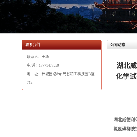
联系人：王华
湖北威
电 话：17771477559
地 址：长城园路8号 光谷精工科技园B座
化学试
712
湖北威德利
氯氢碘柳胺
五氯柳胺，
用于 用于
包装 1KG/
储存 遮光