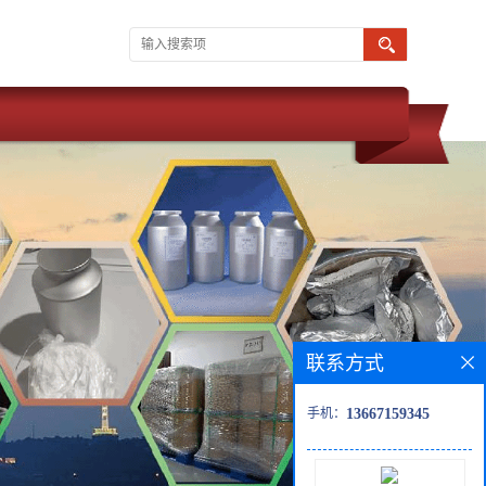
联系方式
手机：
13667159345
 武汉维斯尔曼 同为湖北威德利化学科技旗下子公司。 现推出优势化学
氯舒隆，奥芬达唑】 优惠促销 现货供应 价格优惠 质量保障