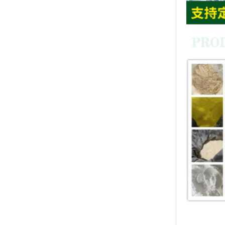
上一篇：
现货供应 
下一篇：
氟羧酸 、
相关新闻
价格优惠 
湖北威德利化