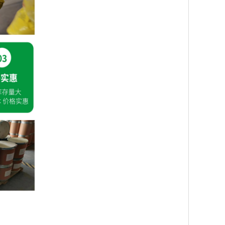
。 现推出优势化学试剂[磷脂类—化学试剂】 优惠促销
。 现推出优势化学试剂[左氧氟羧酸、左氟环合酯 、氧
、辛伐胺盐、苯乙酮、二苯甲酰甲烷】 优惠促销 现货供应
 通常为棕色至深棕色粉末或颗粒 含量≥99.0% 新货供应