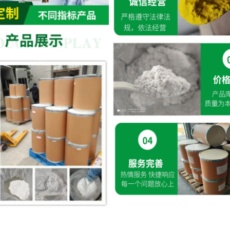
湖北威德利化学试剂 与 武汉维斯尔曼 同为湖北威德利化学科技旗下子公司
价格优惠 质量保障
湖北威德利化学试剂 与 武汉维斯尔曼 同为湖北威德利化学科技旗下子公司
氧氟环合酯、环丙羧酸、诺氟羧酸、加替羧酸 、加替环合酯 、莫西侧链
：
质量保障
学试剂 推出优势产品 蛋白琥珀酸铁 化学试剂 CAS：93615-44-2 外观