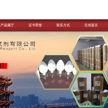
产品展厅
证书荣誉
联系方式
在线留言
您当前的位置：
网站首页
>
公司动态
>
湖北威德利化学试剂 与
试剂[五氯柳胺，碘醚柳胺，三氮脒，硝碘酚腈，氯氢碘柳胺钠，