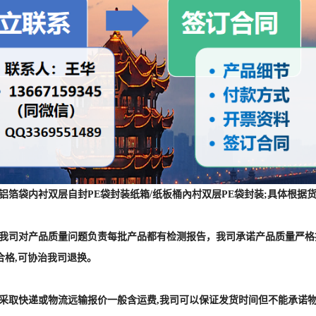
 :铝箔袋内衬双层自封PE袋封装纸箱/纸板桶內村双层PE袋封装;具体
] :我司对产品质量问题负责每批产品都有检测报告，我司承诺产品质量严
合格,可协治我司退换。
] :采取快递或物流远输报价一般含运费,我司可以保证发货时间但不能承诺
] :本公司销售的所有产品,均属于半成品原料，产品主要针对有资质的厂
和应用均来自公开发表的文献，未经过国家食品和药品监督管理局评估。
动物的临床诊断。个人购买本公司有权拒拒绝发货。发本店铺图片、产品