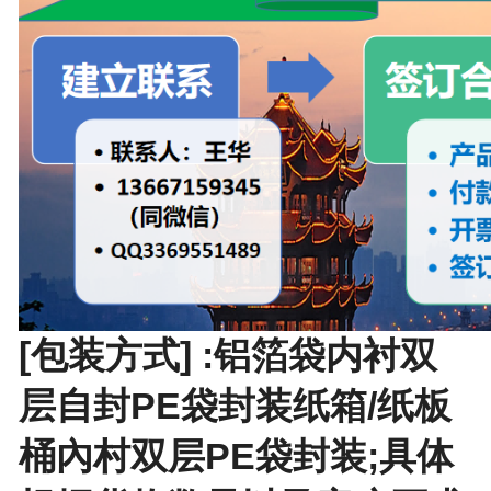
[包装方式] :铝箔袋内衬双
层自封PE袋封装纸箱/纸板
桶內村双层PE袋封装;具体