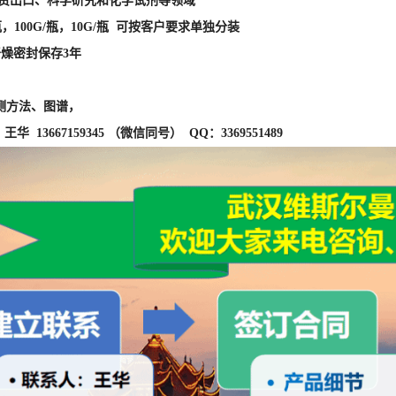
外贸出口、科学研究和化学试剂等领域
瓶，100G/瓶，10G/瓶 可按客户要求单独分装
干燥密封保存3年
测方法、图谱，
华 13667159345 （微信同号） QQ：3369551489