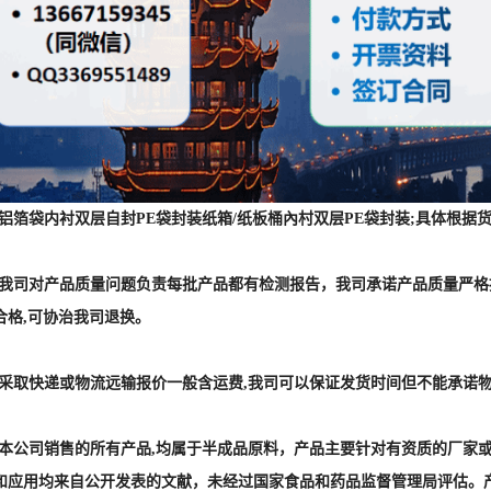
 :铝箔袋内衬双层自封PE袋封装纸箱/纸板桶內村双层PE袋封装;具体
] :我司对产品质量问题负责每批产品都有检测报告，我司承诺产品质量严
合格,可协治我司退换。
] :采取快递或物流远输报价一般含运费,我司可以保证发货时间但不能承诺
] :本公司销售的所有产品,均属于半成品原料，产品主要针对有资质的厂
和应用均来自公开发表的文献，未经过国家食品和药品监督管理局评估。