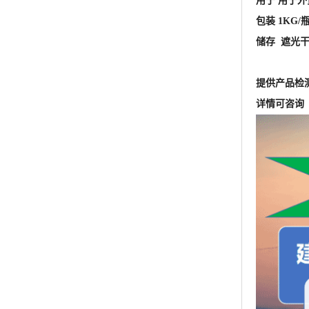
用于 用于
包装 1KG/
储存 遮光
提供产品检
详情可咨询 王