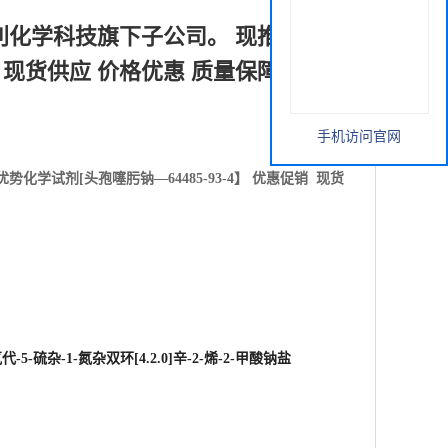
利化学科技旗下子公司。 现推出优势
促销 现货供应 价格优惠 质量保障
手机访问官网
优势化学试剂[
头孢噻肟钠—64485-93-4】 优惠促销 现货
氧代-5-硫杂-1-氮杂双环[4.2.0]辛-2-烯-2-甲酸钠盐