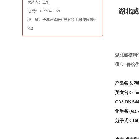
联系人：王华
湖北威
电 话：17771477559
地 址：长城园路8号 光谷精工科技园B座
712
湖北威德利
供应 价格
产品名 头
英文名 Cefot
CAS RN 644
化学名 (6R,
分子式 C16H