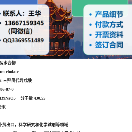
胆酸钠水合物
m cholate
,12-三羟甾代异戊酸
986-87-0
39NaO5 分子量 430.55
粉末
外贸出口，科学研究和
化学试剂等领域