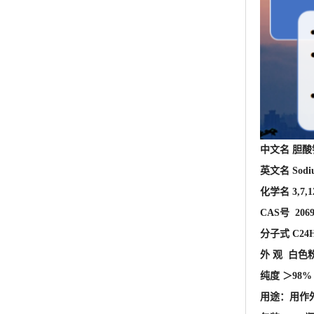
中文名 
英文名 Sodiu
化学名 3,7
CAS号 206
分子式 C24H
外 观 白色
纯度 ＞98%
用途：用作