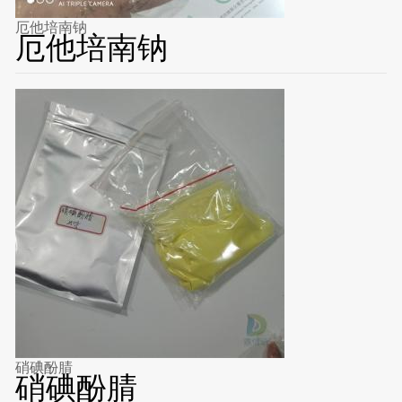
厄他培南钠
厄他培南钠
硝碘酚腈
硝碘酚腈