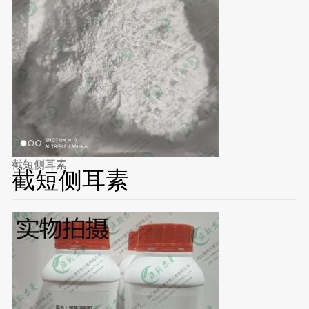
截短侧耳素
截短侧耳素