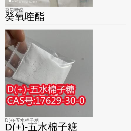
癸氧喹酯
癸氧喹酯
D(+)-五水棉子糖
D(+)-五水棉子糖