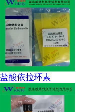
盐酸依拉环素