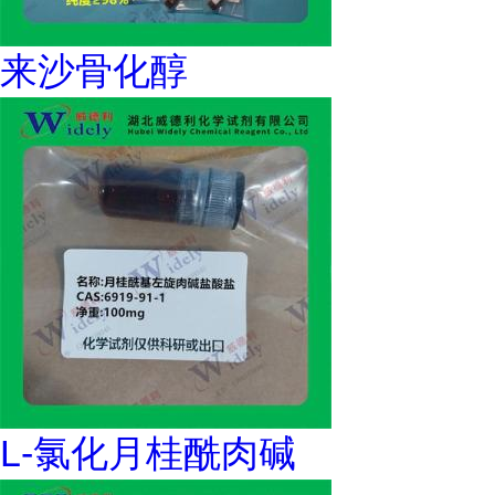
来沙骨化醇
L-氯化月桂酰肉碱