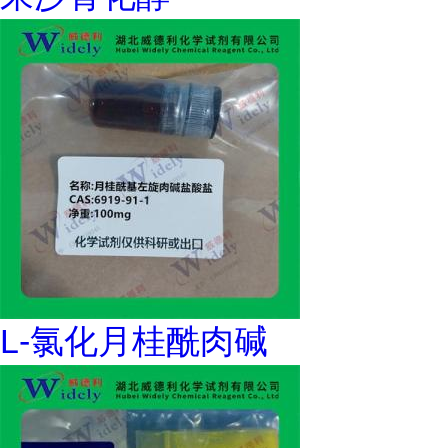
L-氯化月桂酰肉碱