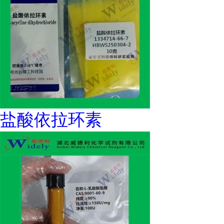
盐酸依拉环素