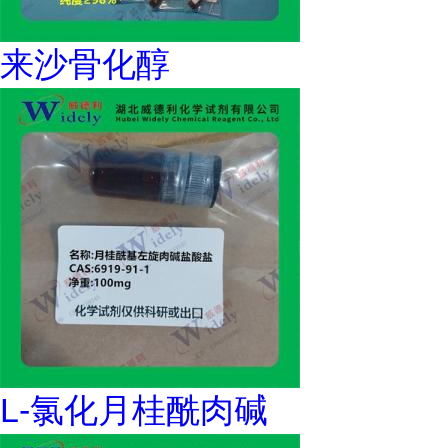
来沙骨化醇
L-氯化月桂酰肉碱