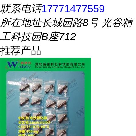
联系电话
17771477559
所在地址
长城园路8号 光谷精
工科技园B座712
推荐产品