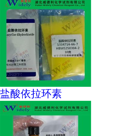
盐酸依拉环素