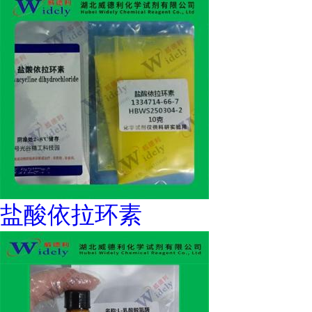
盐酸依拉环素