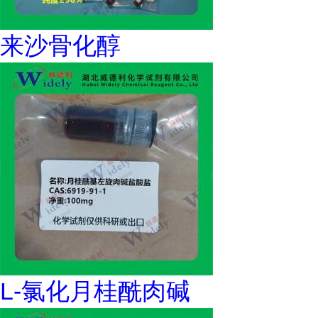
来沙骨化醇
L-氯化月桂酰肉碱