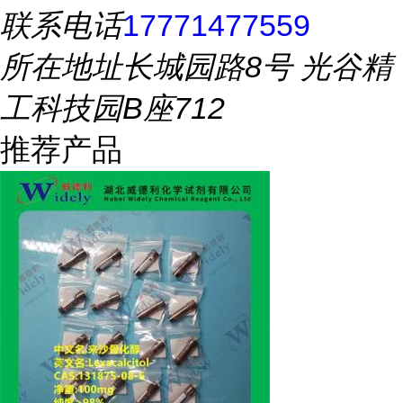
联系电话
17771477559
所在地址
长城园路8号 光谷精
工科技园B座712
推荐产品