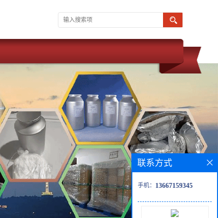
联系方式
手机：
13667159345
的位置：
网站首页
>
产品展厅
>
N-[芴甲氧羰基]-Beta-丙氨酰基-L-丙氨酸