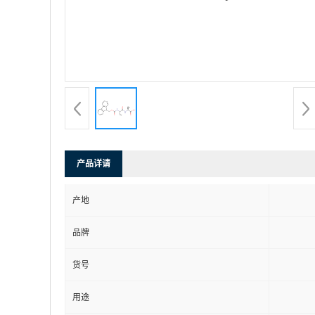
产品详请
产地
品牌
货号
用途
英文名称
包装规格
87512-31-
CAS编号
别名