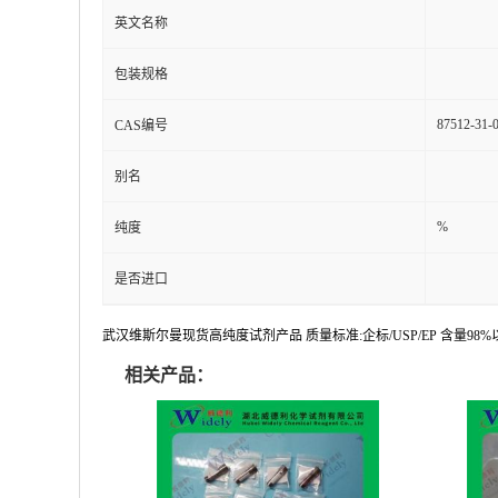
%
纯度
是否进口
武汉维斯尔曼现货高纯度试剂产品 质量标准:企标/USP/EP 含量9
相关产品：
来沙骨化醇