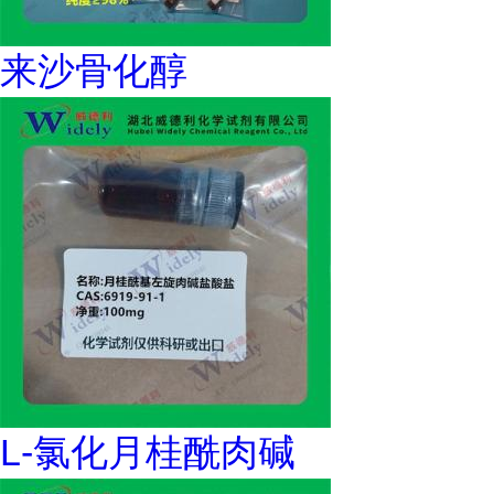
来沙骨化醇
L-氯化月桂酰肉碱