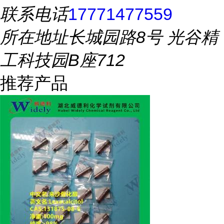
联系电话
17771477559
所在地址
长城园路8号 光谷精
工科技园B座712
推荐产品