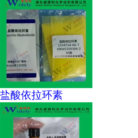
盐酸依拉环素