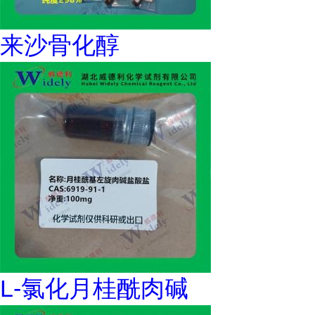
来沙骨化醇
L-氯化月桂酰肉碱