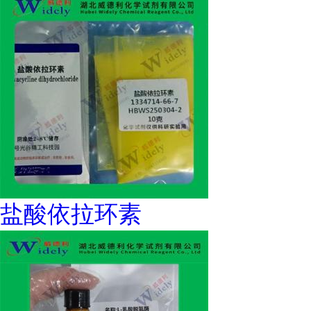
盐酸依拉环素