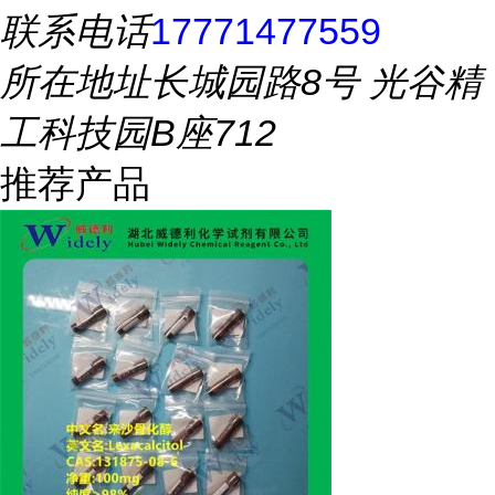
联系电话
17771477559
所在地址
长城园路8号 光谷精
工科技园B座712
推荐产品