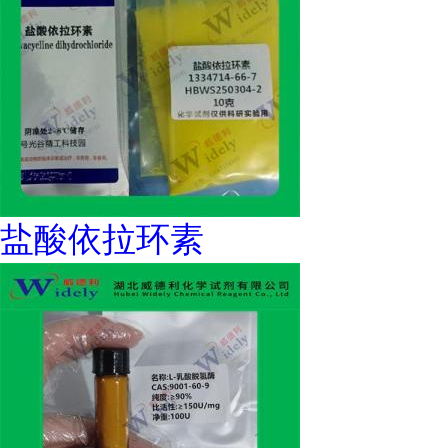
盐酸依拉环素