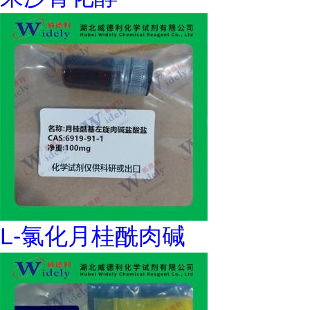
L-氯化月桂酰肉碱