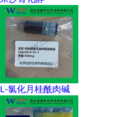
L-氯化月桂酰肉碱