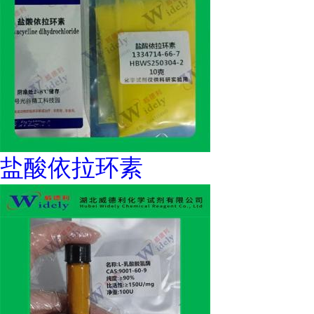
盐酸依拉环素