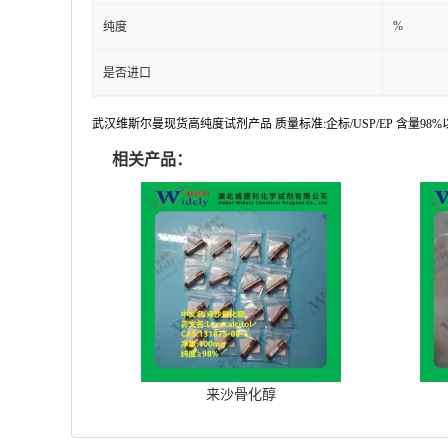
%
纯度
是否进口
武汉维斯尔曼现货高纯度试剂产品 质量标准:企标/USP/EP 含量9
相关产品：
来沙骨化醇