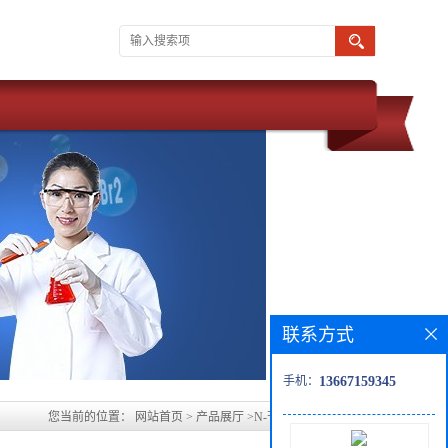
联系方式
手机：
13667159345
您当前的位置：
网站首页
>
产品展厅
>
N-苄氧羰基-L-谷氨酸