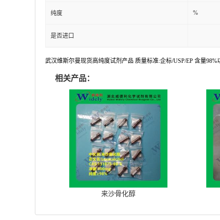
%
纯度
是否进口
武汉维斯尔曼现货高纯度试剂产品 质量标准:企标/USP/EP 含量9
相关产品：
来沙骨化醇