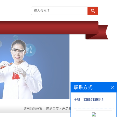
联系方式
手机：
13667159345
您当前的位置：
网站首页
>
产品展厅
>
Cbz-L-色氨酸