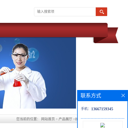
联系方式
手机：
13667159345
您当前的位置：
网站首页
>
产品展厅
>
Boc-N-Me-L-缬氨酸