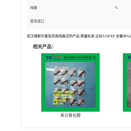
%
纯度
是否进口
武汉维斯尔曼现货高纯度试剂产品 质量标准:企标/USP/EP 含量9
相关产品：
来沙骨化醇