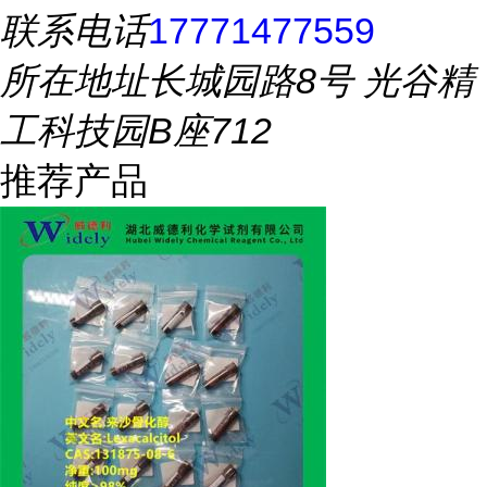
联系电话
17771477559
所在地址
长城园路8号 光谷精
工科技园B座712
推荐产品