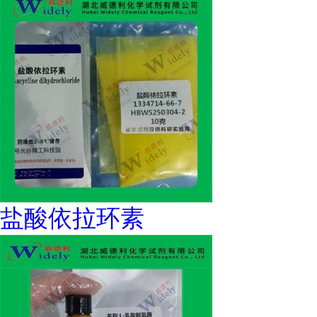
盐酸依拉环素