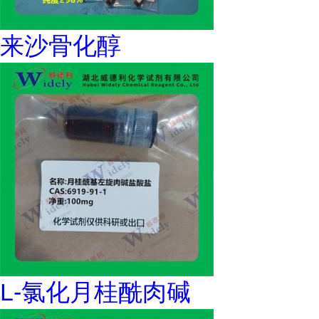
来沙骨化醇
L-氯化月桂酰肉碱