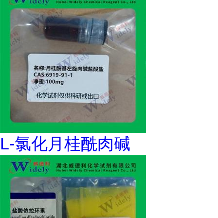
L-氯化月桂酰肉碱