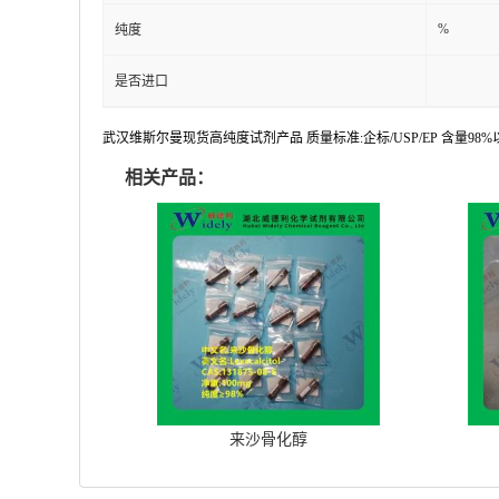
%
纯度
是否进口
武汉维斯尔曼现货高纯度试剂产品 质量标准:企标/USP/EP 含量9
相关产品：
来沙骨化醇