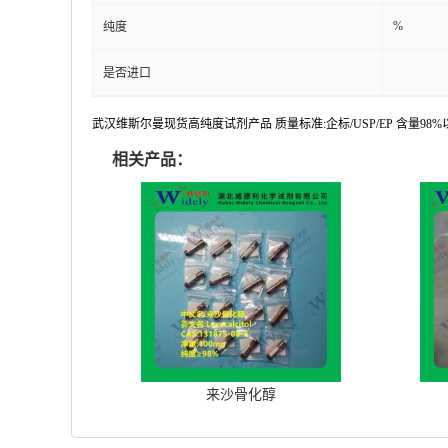
%
纯度
是否进口
武汉维斯尔曼现货高纯度试剂产品 质量标准:企标/USP/EP 含量9
相关产品：
来沙骨化醇