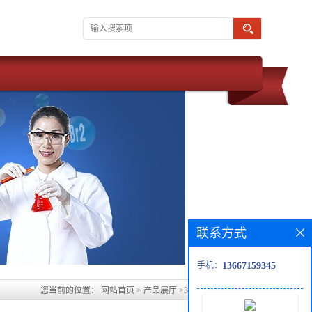
联系方式
手机：
13667159345
您当前的位置：
网站首页
>
产品展厅
>
3-(三苯甲硫基)丙酸