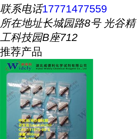
联系电话
17771477559
所在地址
长城园路8号 光谷精
工科技园B座712
推荐产品