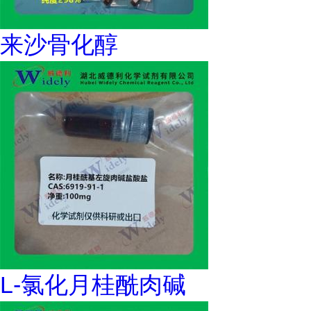
来沙骨化醇
L-氯化月桂酰肉碱