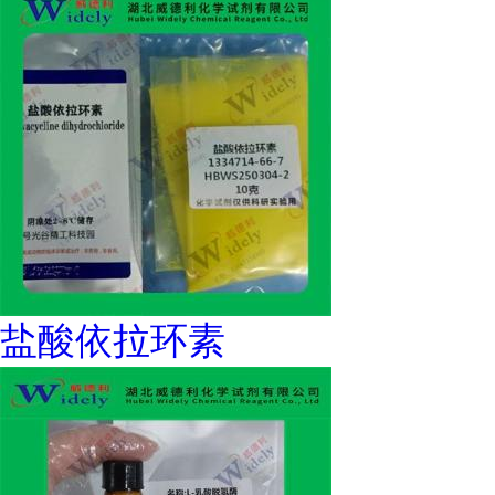
盐酸依拉环素