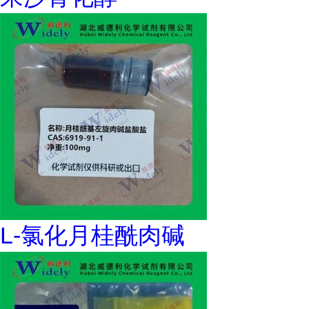
L-氯化月桂酰肉碱