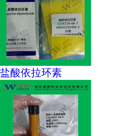
盐酸依拉环素