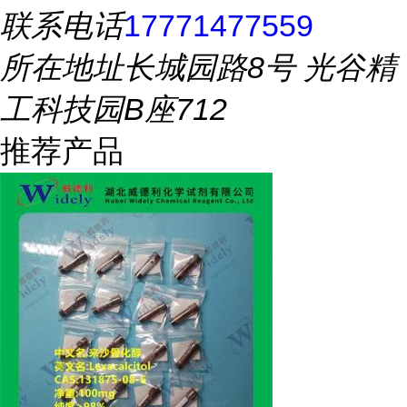
联系电话
17771477559
所在地址
长城园路8号 光谷精
工科技园B座712
推荐产品