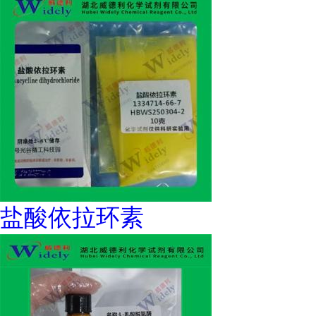
盐酸依拉环素