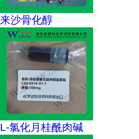
来沙骨化醇
L-氯化月桂酰肉碱