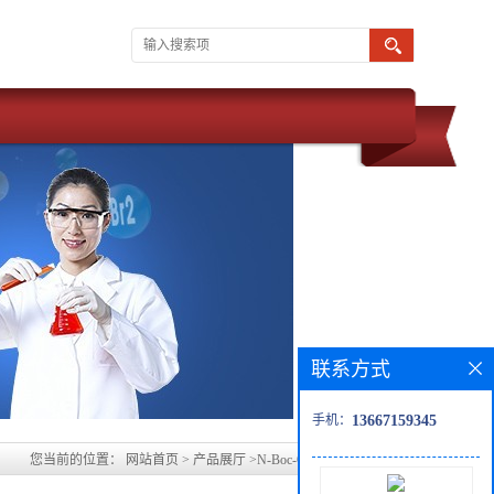
联系方式
手机：
13667159345
您当前的位置：
网站首页
>
产品展厅
>
N-Boc-O-苄基-DL-丝氨酸