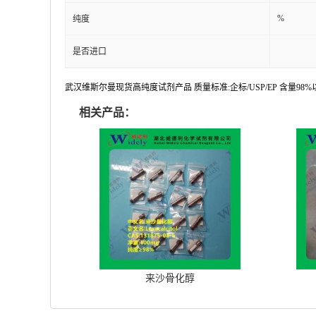
%
纯度
是否进口
武汉维斯尔曼现货高纯度试剂产品 质量标准:企标/USP/EP 含量9
相关产品：
来沙骨化醇