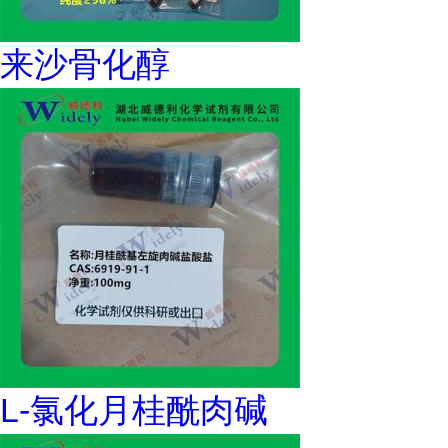
来沙骨化醇
L-氯化月桂酰肉碱