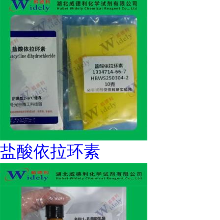
盐酸依拉环素