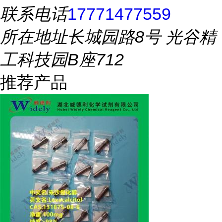
联系电话
17771477559
所在地址
长城园路8号 光谷精
工科技园B座712
推荐产品