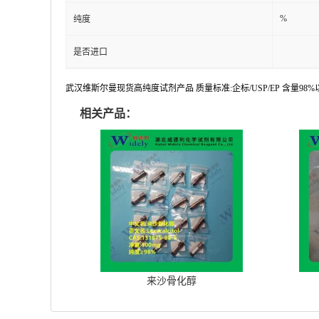
%
纯度
是否进口
武汉维斯尔曼现货高纯度试剂产品 质量标准:企标/USP/EP 含量9
相关产品：
来沙骨化醇