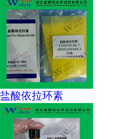
盐酸依拉环素