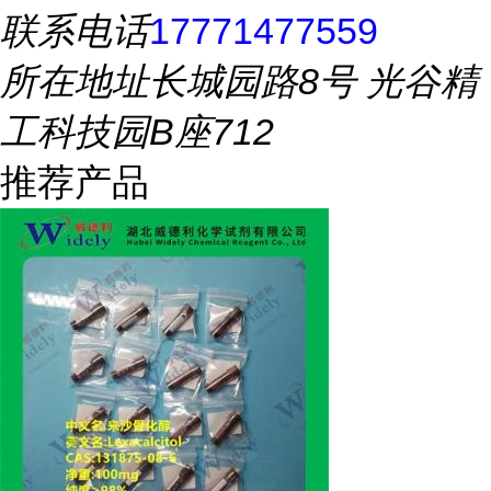
联系电话
17771477559
所在地址
长城园路8号 光谷精
工科技园B座712
推荐产品