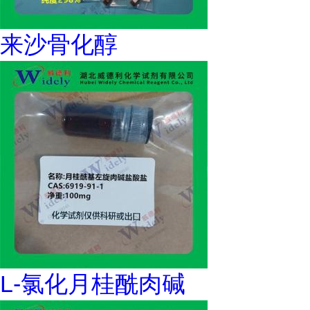
来沙骨化醇
L-氯化月桂酰肉碱