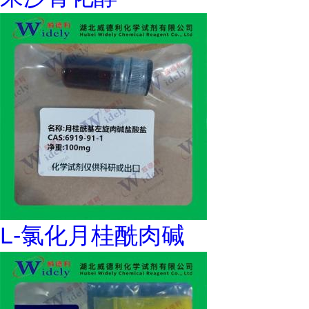
L-氯化月桂酰肉碱