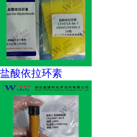
盐酸依拉环素