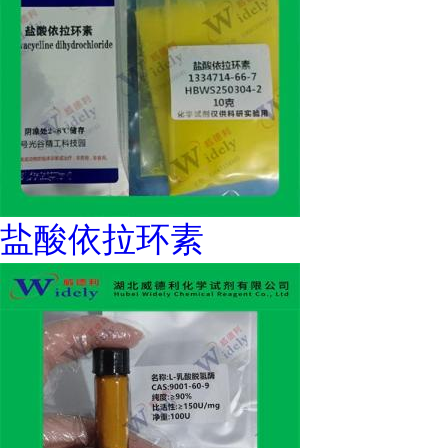
盐酸依拉环素