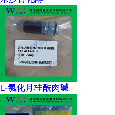
L-氯化月桂酰肉碱