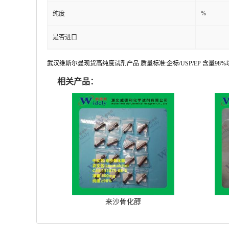
%
纯度
是否进口
武汉维斯尔曼现货高纯度试剂产品 质量标准:企标/USP/EP 含量9
相关产品：
来沙骨化醇