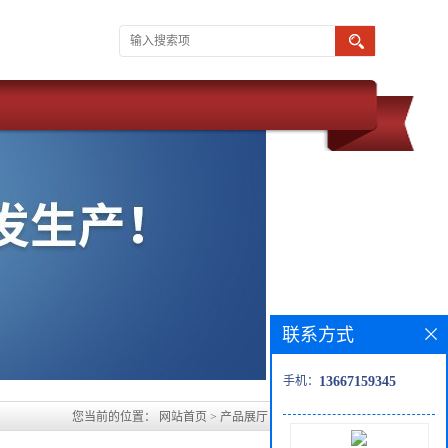
联系方式
手机：
13667159345
您当前的位置：
网站首页
>
产品展厅
>
N-乙酰-L-缬氨酸