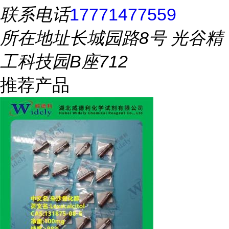
联系电话
17771477559
所在地址
长城园路8号 光谷精
工科技园B座712
推荐产品