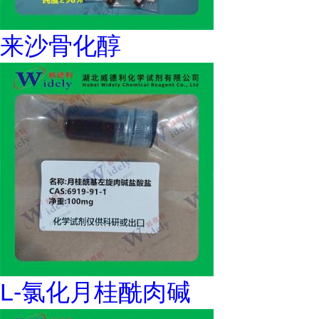
来沙骨化醇
L-氯化月桂酰肉碱