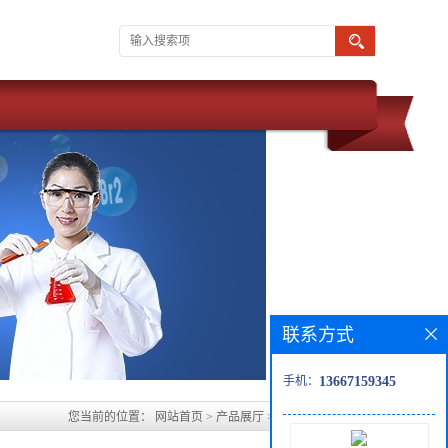
联系方式
手机：
13667159345
您当前的位置：
网站首页
>
产品展厅
>
Fmoc-D-正缬氨酸