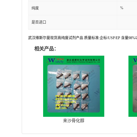
%
纯度
是否进口
武汉维斯尔曼现货高纯度试剂产品 质量标准:企标/USP/EP 含量9
相关产品：
来沙骨化醇