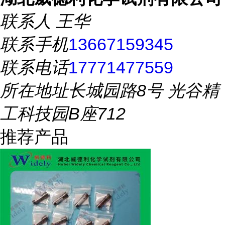
联系人
王华
联系手机
13667159345
联系电话
17771477559
所在地址
长城园路8号 光谷精
工科技园B座712
推荐产品