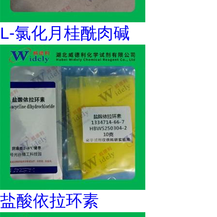
L-氯化月桂酰肉碱
盐酸依拉环素