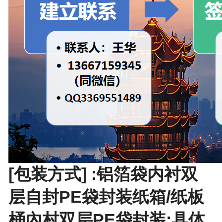
[包装方式] :铝箔袋内衬双
层自封PE袋封装纸箱/纸板
桶內村双层PE袋封装;具体